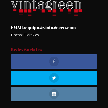
EMAIL:equipo@vintagreen.com
Diseño: Clicka2.es
Redes Sociales