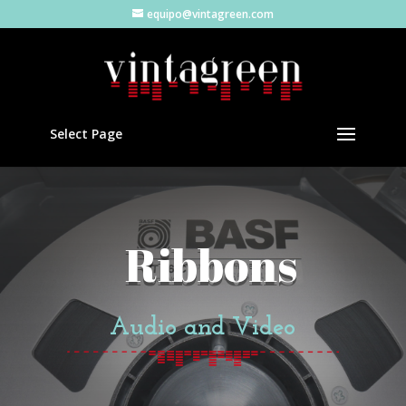
equipo@vintagreen.com
Select Page
Ribbons
Audio and Video