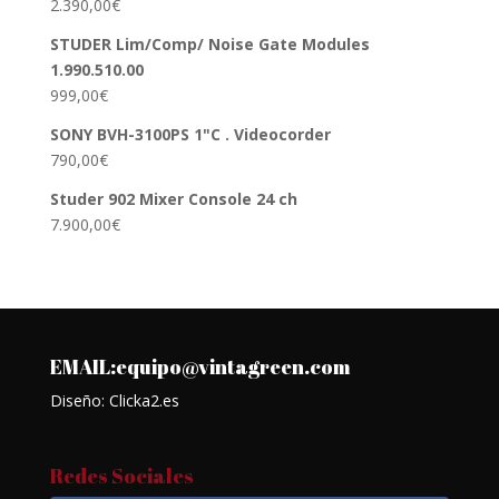
2.390,00
€
STUDER Lim/Comp/ Noise Gate Modules
1.990.510.00
999,00
€
SONY BVH-3100PS 1"C . Videocorder
790,00
€
Studer 902 Mixer Console 24 ch
7.900,00
€
EMAIL:equipo@vintagreen.com
Diseño: Clicka2.es
Redes Sociales