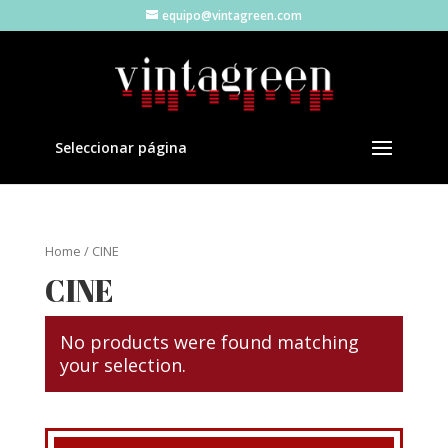
equipo@vintagreen.com
Seleccionar página
Home
/ CINE
CINE
No products were found matching
your selection.